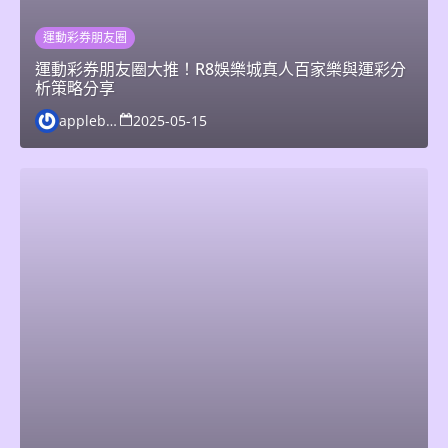
運動彩券朋友圈
運動彩券朋友圈大推！R8娛樂城真人百家樂與運彩分
析策略分享
appleblog
2025-05-15