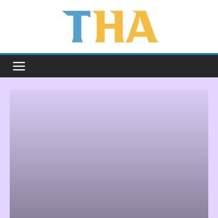
Skip
to
content