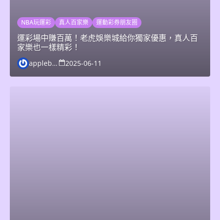
NBA玩運彩
真人百家樂
運動彩券朋友圈
運彩場中賺百萬！老虎娛樂城給你獨家優惠，真人百
家樂也一樣精彩！
appleblog
2025-06-11