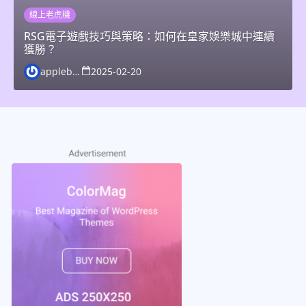
線上老虎機
RSG電子遊戲技巧與策略：如何在皇家娛樂城中連續
獲勝？
appleblog
2025-02-20