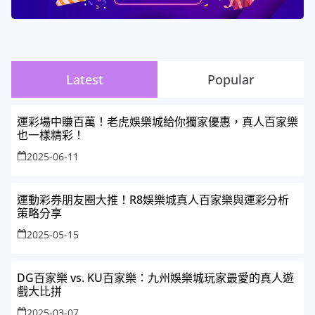
Latest
Popular
運彩場中賺百萬！老虎娛樂城給你獨家優惠，真人百家樂
也一樣精彩！
2025-06-11
運動彩券朋友圈大推！R8娛樂城真人百家樂與運彩分析
策略分享
2025-05-15
DG百家樂 vs. KU百家樂：九州娛樂城玩家最愛的真人遊
戲大比拼
2025-03-07